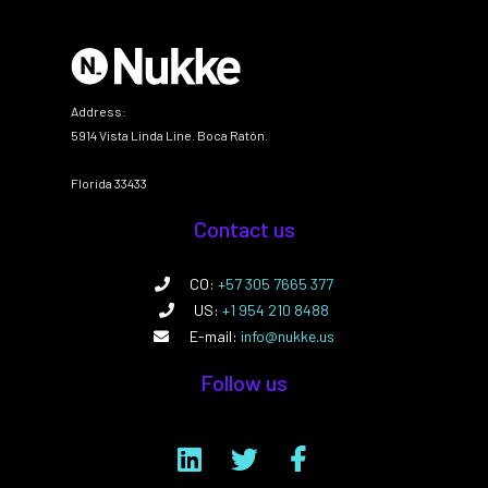
Address:
5914 Vista Linda Line. Boca Ratón.
Florida 33433
Contact us
CO:
+57 305 7665 377
US:
+1 954 210 8488
E-mail:
info@nukke.us
Follow us