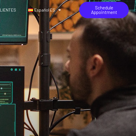
Schedule
LIENTES
Español ES
Appointment