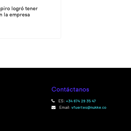
piro logró tener
en la empresa
Contáctanos
ES:
+34 674 29 35 47
Email:
vfuertes@nukke.co