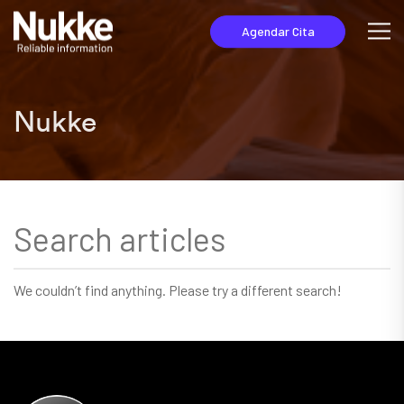
Agendar Cita
Nukke
We couldn’t find anything. Please try a different search!