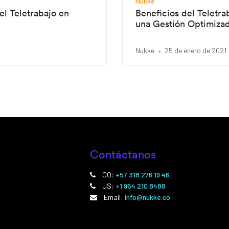
Nukke
el Teletrabajo en
Beneficios del Teletr
una Gestión Optimiza
Nukke
25 de enero de 2021
Contáctanos
CO:
+57 318 276 19 46
US:
+1 954 210 8488
Email:
info@nukke.co