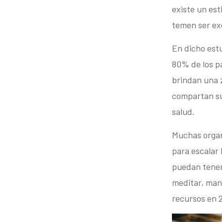
existe un est
temen ser ex
En dicho estu
80% de los pa
brindan una z
compartan su
salud.
Muchas organ
para escalar
puedan tener
meditar, mant
recursos en 