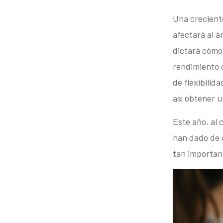
Una creciente
afectará al á
dictará cómo 
rendimiento ó
de flexibilid
así obtener 
Este año, al 
han dado de 
tan important