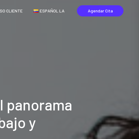
SO CLIENTE
ESPAÑOL LA
Agendar Cita
El panorama
bajo y