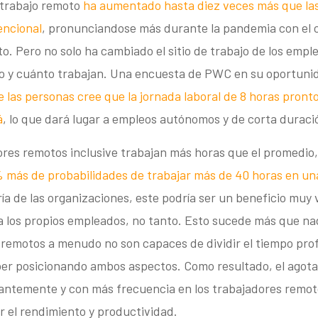
 trabajo remoto
ha aumentado hasta diez veces más que la
encional
, pronunciandose más durante la pandemia con el 
o. Pero no solo ha cambiado el sitio de trabajo de los empl
 y cuánto trabajan. Una encuesta de PWC en su oportunid
e las personas cree que la jornada laboral de 8 horas pront
á
, lo que dará lugar a empleos autónomos y de corta duraci
ores remotos inclusive trabajan más horas que el promedio
 más de probabilidades de trabajar más de 40 horas en u
ía de las organizaciones, este podría ser un beneficio muy v
 los propios empleados, no tanto. Esto sucede más que nad
remotos a menudo no son capaces de dividir el tiempo profe
per posicionando ambos aspectos. Como resultado, el agot
antemente y con más frecuencia en los trabajadores remot
r el rendimiento y productividad.