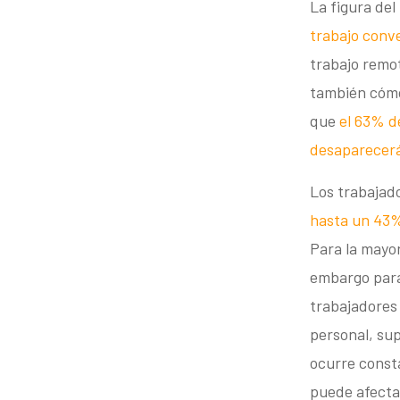
La figura del
trabajo conv
trabajo remot
también cómo
que
el 63% d
desaparecer
Los trabajad
hasta un 43%
Para la mayor
embargo para
trabajadores 
personal, su
ocurre const
puede afecta