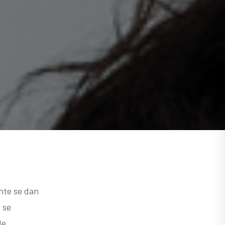
nte se dan
 se
de