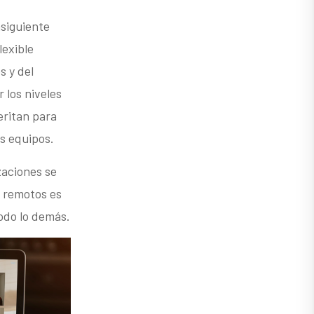
nsiguiente
lexible
s y del
 los niveles
eritan para
s equipos.
zaciones se
s remotos es
odo lo demás.