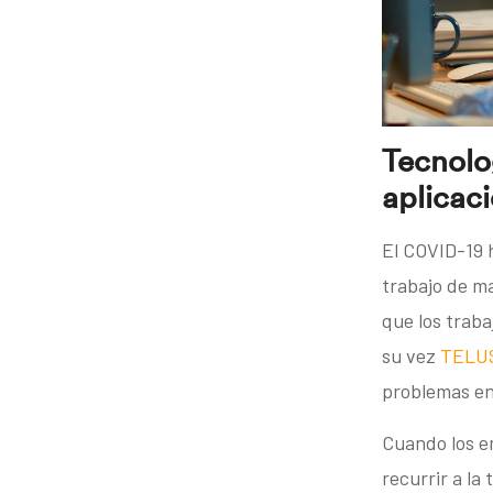
Tecnolo
aplicac
El COVID-19 
trabajo de m
que los traba
su vez
TELUS
problemas en
Cuando los e
recurrir a la