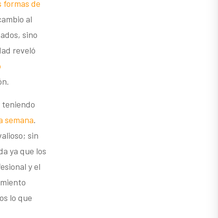
s formas de
cambio al
eados, sino
ad reveló
o
ón.
, teniendo
na semana
.
alioso; sin
a ya que los
sional y el
amiento
os lo que