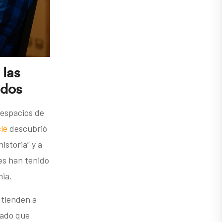
 las
ados
 espacios de
le
descubrió
istoria” y a
es han tenido
mia.
 tienden a
Dado que