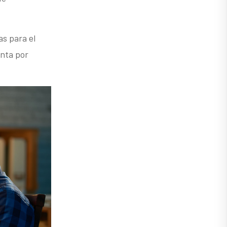
s para el
enta por