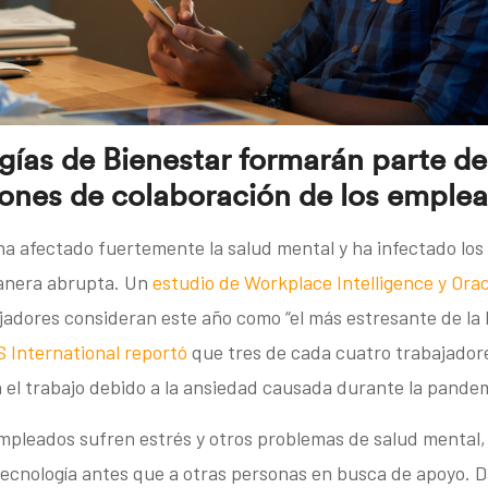
gías de Bienestar formarán parte de
iones de colaboración de los emple
ha afectado fuertemente la salud mental y ha infectado los
anera abrupta. Un
estudio de Workplace Intelligence y Orac
jadores consideran este año como “el más estresante de la h
 International reportó
que tres de cada cuatro trabajador
 el trabajo debido a la ansiedad causada durante la pande
mpleados sufren estrés y otros problemas de salud mental,
 tecnología antes que a otras personas en busca de apoyo. 