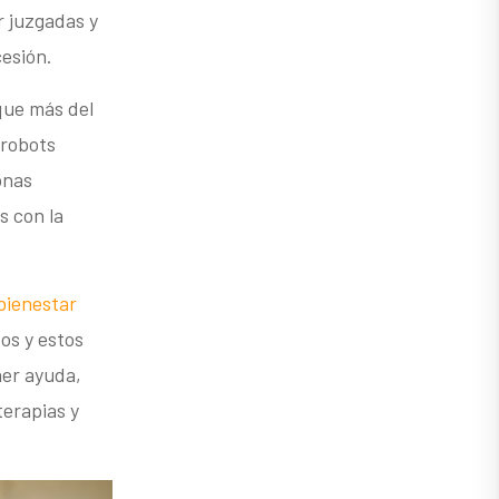
r juzgadas y
esión.
que más del
 robots
onas
s con la
bienestar
os y estos
ner ayuda,
terapias y